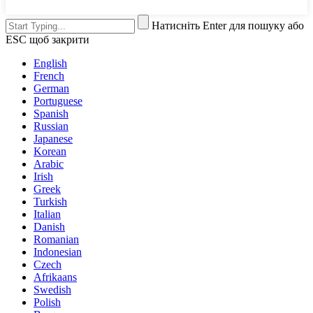
Натисніть Enter для пошуку або
ESC щоб закрити
English
French
German
Portuguese
Spanish
Russian
Japanese
Korean
Arabic
Irish
Greek
Turkish
Italian
Danish
Romanian
Indonesian
Czech
Afrikaans
Swedish
Polish