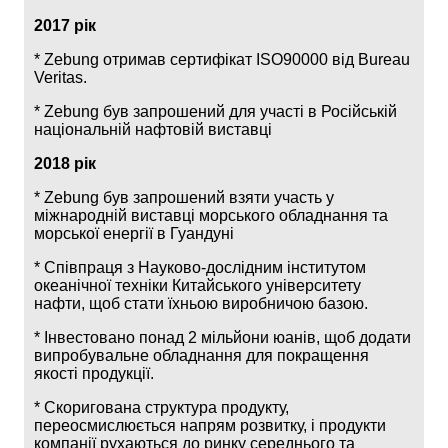
2017 рік
* Zebung отримав сертифікат ISO90000 від Bureau
Veritas.
* Zebung був запрошений для участі в Російській
національній нафтовій виставці
2018 рік
* Zebung був запрошений взяти участь у
міжнародній виставці морського обладнання та
морської енергії в Гуандуні
* Співпраця з Науково-дослідним інститутом
океанічної техніки Китайського університету
нафти, щоб стати їхньою виробничою базою.
* Інвестовано понад 2 мільйони юанів, щоб додати
випробувальне обладнання для покращення
якості продукції.
* Скоригована структура продукту,
переосмислюється напрям розвитку, і продукти
компанії рухаються до ринку середнього та