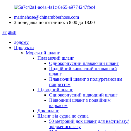
marinehose@chinarubberhose.com
З понеділка по п'ятницю: з 8:00 до 18:00
English
додому
Продукти
Морський шланг
Плаваючий шланг
Однокорпусний плаваючий шланг
Подвійний каркасний плаваючий
шланг
Плаваючий шланг з поліуретановим
покриттям
Підводний шланг
Однокорпусний підводний шланг
Підводний шланг з подвійним
каркасом
Док шланг
Шланг від судна до судна
50-метровий док-шланг для нафти/газу/
зрідженого газу