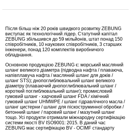
Після більш ніж 20 років швидкого розвитку ZEBUNG
виступає як технологічний лідер. Статутний капітал
ZEBUNG збільшився до 59 мільйонів, штат понад 150
співробітників, 10 наукових співробітників, 3 старших
інженери, понад 120 комплектів виробничого
обладнання.
Основною продукцією ZEBUNG є: морський масляний
шланг великого діаметра (підводна нафта / плаваюча,
напівплавуча нафта / масляний шланг для доків /
шланг STS); днопоглиблювальний шланг великого
діаметру (плаваючий днопоглиблювальний шланг /
короткий поглиблювальний шланг); промисловий
гумовий шланг - харчовий шланг FDA / хімічний
гумовий шланг UHMWPE / шланг гідравлічного масла /
шланг цистерни / шланг для піскоструминної обробки /
бетонний шланг / паровий шланг / мазутний шланг
тощо. Усі продукти отримали міжнародну сертифікацію
системи якості BV ISO9001: 2015. В даний час
ZEBUNG має сертифікацію BV - OCIMF стандарту