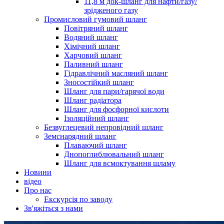
11,8 м док-шланг для нафти/газу/
зрідженого газу
Промисловий гумовий шланг
Повітряний шланг
Водяний шланг
Хімічний шланг
Харчовий шланг
Паливний шланг
Гідравлічний масляний шланг
Зносостійкий шланг
Шланг для пари/гарячої води
Шланг радіатора
Шланг для фосфорної кислоти
Ізоляційний шланг
Безвуглецевий непровідний шланг
Земснарядний шланг
Плаваючий шланг
Днопоглиблювальний шланг
Шланг для всмоктування шламу
Новини
відео
Про нас
Екскурсія по заводу
Зв'яжіться з нами