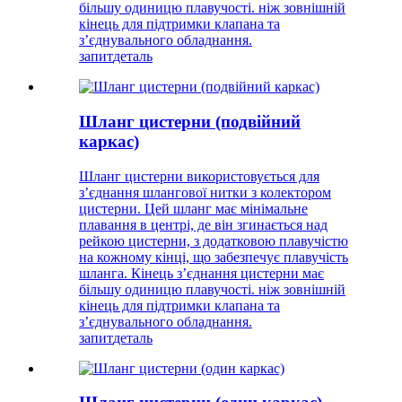
більшу одиницю плавучості. ніж зовнішній
кінець для підтримки клапана та
з’єднувального обладнання.
запит
деталь
Шланг цистерни (подвійний
каркас)
Шланг цистерни використовується для
з’єднання шлангової нитки з колектором
цистерни. Цей шланг має мінімальне
плавання в центрі, де він згинається над
рейкою цистерни, з додатковою плавучістю
на кожному кінці, що забезпечує плавучість
шланга. Кінець з’єднання цистерни має
більшу одиницю плавучості. ніж зовнішній
кінець для підтримки клапана та
з’єднувального обладнання.
запит
деталь