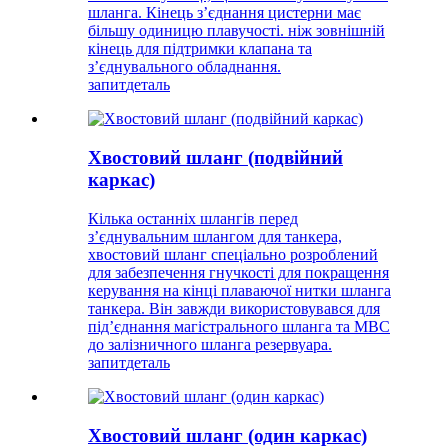
шланга. Кінець з’єднання цистерни має
більшу одиницю плавучості. ніж зовнішній
кінець для підтримки клапана та
з’єднувального обладнання.
запит
деталь
Хвостовий шланг (подвійний
каркас)
Кілька останніх шлангів перед
з’єднувальним шлангом для танкера,
хвостовий шланг спеціально розроблений
для забезпечення гнучкості для покращення
керування на кінці плаваючої нитки шланга
танкера. Він завжди використовувався для
під’єднання магістрального шланга та MBC
до залізничного шланга резервуара.
запит
деталь
Хвостовий шланг (один каркас)