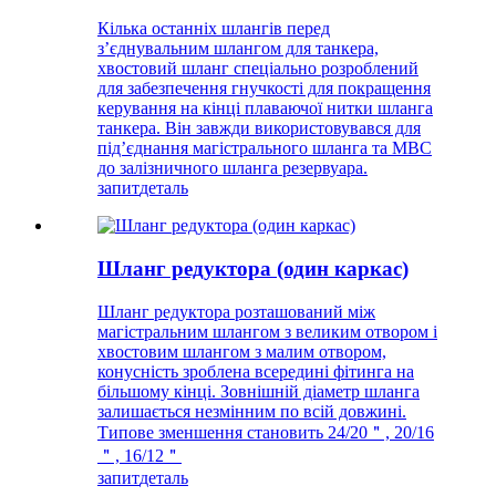
Кілька останніх шлангів перед
з’єднувальним шлангом для танкера,
хвостовий шланг спеціально розроблений
для забезпечення гнучкості для покращення
керування на кінці плаваючої нитки шланга
танкера. Він завжди використовувався для
під’єднання магістрального шланга та MBC
до залізничного шланга резервуара.
запит
деталь
Шланг редуктора (один каркас)
Шланг редуктора розташований між
магістральним шлангом з великим отвором і
хвостовим шлангом з малим отвором,
конусність зроблена всередині фітинга на
більшому кінці. Зовнішній діаметр шланга
залишається незмінним по всій довжині.
Типове зменшення становить 24/20＂, 20/16
＂, 16/12＂
запит
деталь