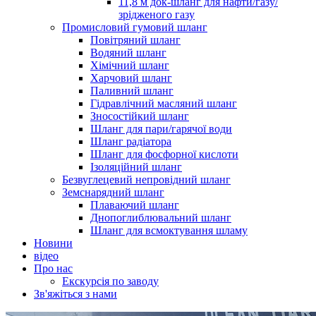
11,8 м док-шланг для нафти/газу/
зрідженого газу
Промисловий гумовий шланг
Повітряний шланг
Водяний шланг
Хімічний шланг
Харчовий шланг
Паливний шланг
Гідравлічний масляний шланг
Зносостійкий шланг
Шланг для пари/гарячої води
Шланг радіатора
Шланг для фосфорної кислоти
Ізоляційний шланг
Безвуглецевий непровідний шланг
Земснарядний шланг
Плаваючий шланг
Днопоглиблювальний шланг
Шланг для всмоктування шламу
Новини
відео
Про нас
Екскурсія по заводу
Зв'яжіться з нами