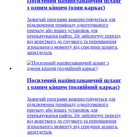
Посилений напівплаваючий шланг
з одним кінцем (один каркас)
Зазвичай програми використовуються для
підключення терміналу одноточкового
причалу або інших установок для
перекачування нафти. Це забезпечує перехід
від жорсткого до гнучкого та переміщення
згинального моменту від середини шланга.
запит
деталь
Посилений напівплаваючий шланг
з одним кінцем (подвійний каркас)
Зазвичай програми використовуються для
підключення терміналу одноточкового
причалу або інших установок для
перекачування нафти. Це забезпечує перехід
від жорсткого до гнучкого та переміщення
згинального моменту від середини шланга.
запит
деталь