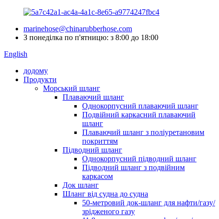
marinehose@chinarubberhose.com
З понеділка по п'ятницю: з 8:00 до 18:00
English
додому
Продукти
Морський шланг
Плаваючий шланг
Однокорпусний плаваючий шланг
Подвійний каркасний плаваючий
шланг
Плаваючий шланг з поліуретановим
покриттям
Підводний шланг
Однокорпусний підводний шланг
Підводний шланг з подвійним
каркасом
Док шланг
Шланг від судна до судна
50-метровий док-шланг для нафти/газу/
зрідженого газу