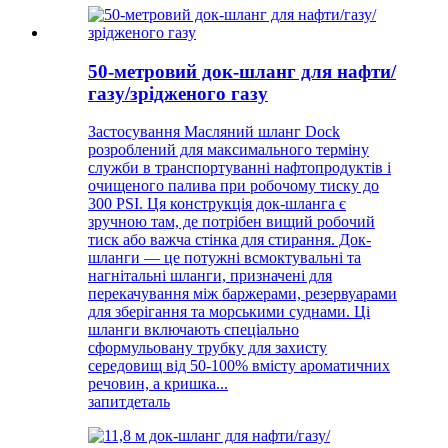
50-метровий док-шланг для нафти/
газу/зрідженого газу
Застосування Масляний шланг Dock
розроблений для максимального терміну
служби в транспортуванні нафтопродуктів і
очищеного палива при робочому тиску до
300 PSI. Ця конструкція док-шланга є
зручною там, де потрібен вищий робочий
тиск або важча стінка для стирання. Док-
шланги — це потужні всмоктувальні та
нагнітальні шланги, призначені для
перекачування між баржерами, резервуарами
для зберігання та морськими суднами. Ці
шланги включають спеціально
сформульовану трубку для захисту
середовищ від 50-100% вмісту ароматичних
речовин, а кришка...
запит
деталь