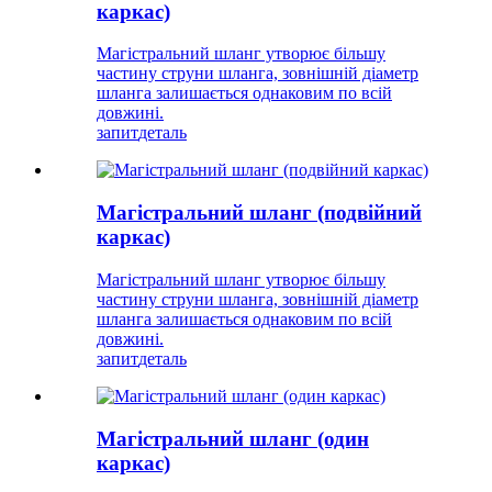
каркас)
Магістральний шланг утворює більшу
частину струни шланга, зовнішній діаметр
шланга залишається однаковим по всій
довжині.
запит
деталь
Магістральний шланг (подвійний
каркас)
Магістральний шланг утворює більшу
частину струни шланга, зовнішній діаметр
шланга залишається однаковим по всій
довжині.
запит
деталь
Магістральний шланг (один
каркас)