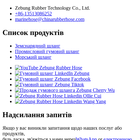
Zebung Rubber Technology Co., Ltd.
+86-13513086252
marinehose@chinarubberhose.com
Список продуктів
Земснарядний шланг
Промисловий гумовий шланг
Морський шланг
Надсилання запитів
Якщо у вас виникли запитання щодо наших послуг або
продуктів,
будь ласка, зв'яжіться з нами через
WhatsApp
or
електронною