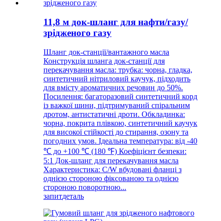
11,8 м док-шланг для нафти/газу/
зрідженого газу
Шланг док-станції/вантажного масла
Конструкція шланга док-станції для
перекачування масла: трубка: чорна, гладка,
синтетичний нітриловий каучук, підходить
для вмісту ароматичних речовин до 50%.
Посилення: багаторазовий синтетичний корд
із важкої шини, підтримуваний спіральним
дротом, антистатичні дроти. Обкладинка:
чорна, покрита плівкою, синтетичний каучук
для високої стійкості до стирання, озону та
погодних умов. Ідеальна температура: від -40
℃ до +100 ℃ (180 ℉) Коефіцієнт безпеки:
5:1 Док-шланг для перекачування масла
Характеристика: C/W вбудовані фланці з
однією стороною фіксованою та однією
стороною поворотною...
запит
деталь