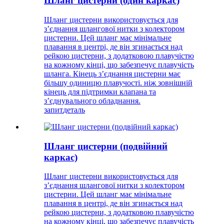
Шланг цистерни (один каркас)
Шланг цистерни використовується для
з’єднання шлангової нитки з колектором
цистерни. Цей шланг має мінімальне
плавання в центрі, де він згинається над
рейкою цистерни, з додатковою плавучістю
на кожному кінці, що забезпечує плавучість
шланга. Кінець з’єднання цистерни має
більшу одиницю плавучості. ніж зовнішній
кінець для підтримки клапана та
з’єднувального обладнання.
запит
деталь
Шланг цистерни (подвійний
каркас)
Шланг цистерни використовується для
з’єднання шлангової нитки з колектором
цистерни. Цей шланг має мінімальне
плавання в центрі, де він згинається над
рейкою цистерни, з додатковою плавучістю
на кожному кінці, що забезпечує плавучість