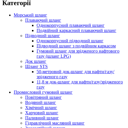
Категорії
Морський шланг
Плаваючий шланг
Однокорпусний плаваючий шланг
Подвійний каркасний плаваючий шланг
Підводний шланг
Однокорпусний підводний шланг
Підводний шланг з подвійним каркасом
Гумовий шланг для зрідженого нафтового
газу (шланг LPG)
Док шланг
Шланг STS
50-метровий док-шланг для нафти/газу/
зрідженого газу
11,8 м док-шланг для нафти/газу/зрідженого
газу
Промисловий гумовий шланг
Повітряний шланг
Водяний шланг
Хімічний шланг
Харчовий шланг
Паливний шланг
Гідравлічний масляний шланг