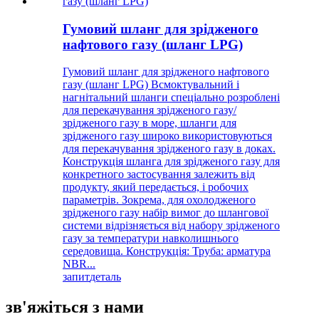
Гумовий шланг для зрідженого
нафтового газу (шланг LPG)
Гумовий шланг для зрідженого нафтового
газу (шланг LPG) Всмоктувальний і
нагнітальний шланги спеціально розроблені
для перекачування зрідженого газу/
зрідженого газу в море, шланги для
зрідженого газу широко використовуються
для перекачування зрідженого газу в доках.
Конструкція шланга для зрідженого газу для
конкретного застосування залежить від
продукту, який передається, і робочих
параметрів. Зокрема, для охолодженого
зрідженого газу набір вимог до шлангової
системи відрізняється від набору зрідженого
газу за температури навколишнього
середовища. Конструкція: Труба: арматура
NBR...
запит
деталь
зв'яжіться з нами