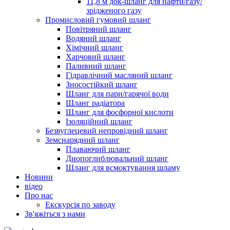
11,8 м док-шланг для нафти/газу/
зрідженого газу
Промисловий гумовий шланг
Повітряний шланг
Водяний шланг
Хімічний шланг
Харчовий шланг
Паливний шланг
Гідравлічний масляний шланг
Зносостійкий шланг
Шланг для пари/гарячої води
Шланг радіатора
Шланг для фосфорної кислоти
Ізоляційний шланг
Безвуглецевий непровідний шланг
Земснарядний шланг
Плаваючий шланг
Днопоглиблювальний шланг
Шланг для всмоктування шламу
Новини
відео
Про нас
Екскурсія по заводу
Зв'яжіться з нами