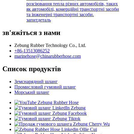
розсіювання тепла різних автомобілів, таких
як автомобілі, комерційні транспортні засоби
та інженерні транспортні засоби.
запит
деталь
зв'яжіться з нами
Zebung Rubber Technology Co., Ltd.
+86-13513086252
marinehose@chinarubberhose.com
Список продуктів
Земснарядний шланг
Промисловий гумовий шланг
Морський шланг