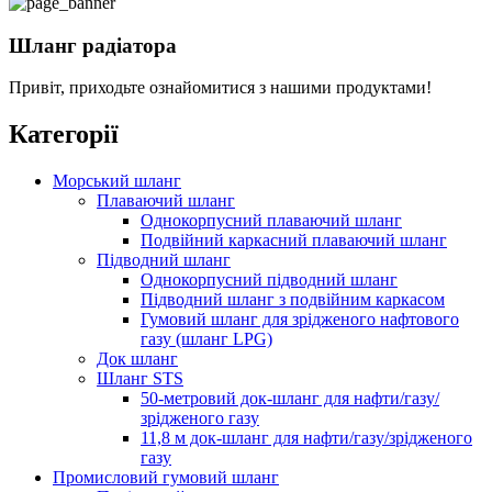
Шланг радіатора
Привіт, приходьте ознайомитися з нашими продуктами!
Категорії
Морський шланг
Плаваючий шланг
Однокорпусний плаваючий шланг
Подвійний каркасний плаваючий шланг
Підводний шланг
Однокорпусний підводний шланг
Підводний шланг з подвійним каркасом
Гумовий шланг для зрідженого нафтового
газу (шланг LPG)
Док шланг
Шланг STS
50-метровий док-шланг для нафти/газу/
зрідженого газу
11,8 м док-шланг для нафти/газу/зрідженого
газу
Промисловий гумовий шланг