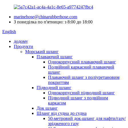
marinehose@chinarubberhose.com
З понеділка по п'ятницю: з 8:00 до 18:00
English
додому
Продукти
Морський шланг
Плаваючий шланг
Однокорпусний плаваючий шланг
Подвійний каркасний плаваючий
шланг
Плаваючий шланг з поліуретановим
покриттям
Підводний шланг
Однокорпусний підводний шланг
Підводний шланг з подвійним
каркасом
Док шланг
Шланг від судна до судна
50-метровий док-шланг для нафти/газу/
зрідженого газу