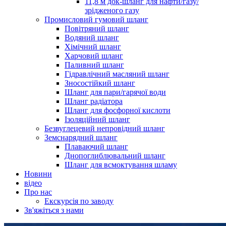
11,8 м док-шланг для нафти/газу/
зрідженого газу
Промисловий гумовий шланг
Повітряний шланг
Водяний шланг
Хімічний шланг
Харчовий шланг
Паливний шланг
Гідравлічний масляний шланг
Зносостійкий шланг
Шланг для пари/гарячої води
Шланг радіатора
Шланг для фосфорної кислоти
Ізоляційний шланг
Безвуглецевий непровідний шланг
Земснарядний шланг
Плаваючий шланг
Днопоглиблювальний шланг
Шланг для всмоктування шламу
Новини
відео
Про нас
Екскурсія по заводу
Зв'яжіться з нами