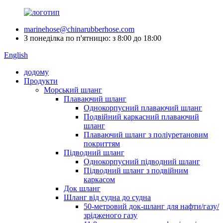
marinehose@chinarubberhose.com
З понеділка по п'ятницю: з 8:00 до 18:00
English
додому
Продукти
Морський шланг
Плаваючий шланг
Однокорпусний плаваючий шланг
Подвійний каркасний плаваючий
шланг
Плаваючий шланг з поліуретановим
покриттям
Підводний шланг
Однокорпусний підводний шланг
Підводний шланг з подвійним
каркасом
Док шланг
Шланг від судна до судна
50-метровий док-шланг для нафти/газу/
зрідженого газу