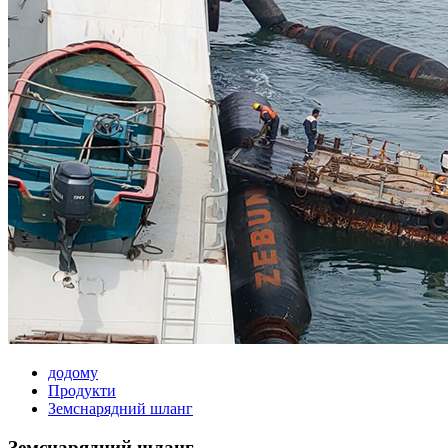
додому
Продукти
Земснарядний шланг
Земснарядний шланг