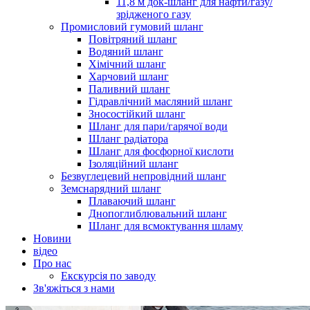
11,8 м док-шланг для нафти/газу/
зрідженого газу
Промисловий гумовий шланг
Повітряний шланг
Водяний шланг
Хімічний шланг
Харчовий шланг
Паливний шланг
Гідравлічний масляний шланг
Зносостійкий шланг
Шланг для пари/гарячої води
Шланг радіатора
Шланг для фосфорної кислоти
Ізоляційний шланг
Безвуглецевий непровідний шланг
Земснарядний шланг
Плаваючий шланг
Днопоглиблювальний шланг
Шланг для всмоктування шламу
Новини
відео
Про нас
Екскурсія по заводу
Зв'яжіться з нами