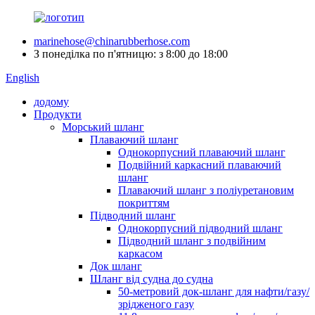
marinehose@chinarubberhose.com
З понеділка по п'ятницю: з 8:00 до 18:00
English
додому
Продукти
Морський шланг
Плаваючий шланг
Однокорпусний плаваючий шланг
Подвійний каркасний плаваючий
шланг
Плаваючий шланг з поліуретановим
покриттям
Підводний шланг
Однокорпусний підводний шланг
Підводний шланг з подвійним
каркасом
Док шланг
Шланг від судна до судна
50-метровий док-шланг для нафти/газу/
зрідженого газу