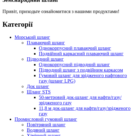
Привіт, приходьте ознайомитися з нашими продуктами!
Категорії
Морський шланг
Плаваючий шланг
Однокорпусний плаваючий шланг
Подвійний каркасний плаваючий шланг
Підводний шланг
Однокорпусний підводний шланг
Підводний шланг з подвійним каркасом
Гумовий шланг для зрідженого нафтового
газу (шланг LPG)
Док шланг
Шланг STS
50-метровий док-шланг для нафти/газу/
зрідженого газу
11,8 м док-шланг для нафти/газу/зрідженого
газу
Промисловий гумовий шланг
Повітряний шланг
Водяний шланг
Хімічний шланг