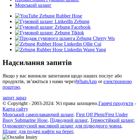
Морський шланг
Надсилання запитів
Якщо у вас виникли запитання щодо наших послуг або
продуктів, зв’яжіться з нами через
WhatsApp
or
електронною
поштою
.
запит зараз
© Copyright - 2003-2024: Усі права захищено.
Гарячі продукти
-
Карта сайту
Морський самоплаваючий шланг
,
First Off Plem/First Under
Buoy Submarine Hose
,
Підводний шланг
,
Термостійкий шланг
,
Однокорпусний масляний шланг для підводного човна
,
Шланг для подачі нафти на берег
,