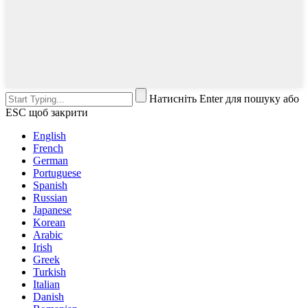
Натисніть Enter для пошуку або
ESC щоб закрити
English
French
German
Portuguese
Spanish
Russian
Japanese
Korean
Arabic
Irish
Greek
Turkish
Italian
Danish