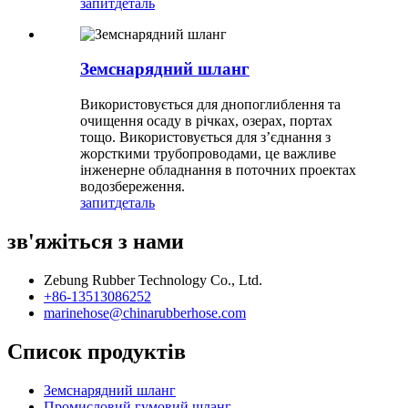
запит
деталь
Земснарядний шланг
Використовується для днопоглиблення та
очищення осаду в річках, озерах, портах
тощо. Використовується для з’єднання з
жорсткими трубопроводами, це важливе
інженерне обладнання в поточних проектах
водозбереження.
запит
деталь
зв'яжіться з нами
Zebung Rubber Technology Co., Ltd.
+86-13513086252
marinehose@chinarubberhose.com
Список продуктів
Земснарядний шланг
Промисловий гумовий шланг