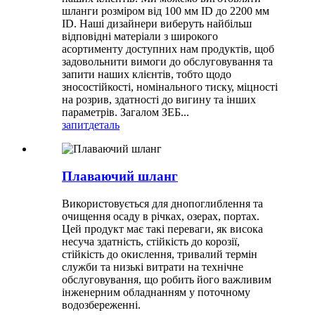
шланги розміром від 100 мм ID до 2200 мм
ID. Наші дизайнери виберуть найбільш
відповідні матеріали з широкого
асортименту доступних нам продуктів, щоб
задовольнити вимоги до обслуговування та
запити наших клієнтів, тобто щодо
зносостійкості, номінального тиску, міцності
на розрив, здатності до вигину та інших
параметрів. Загалом ЗЕБ...
запит
деталь
Плаваючий шланг
Використовується для днопоглиблення та
очищення осаду в річках, озерах, портах.
Цей продукт має такі переваги, як висока
несуча здатність, стійкість до корозії,
стійкість до окислення, тривалий термін
служби та низькі витрати на технічне
обслуговування, що робить його важливим
інженерним обладнанням у поточному
водозбереженні.