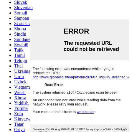
Slovak
Slovenian
Somali
Samoan
Scots Gaelic
Shona
Sindhi
Sundanese
Swahili
Tajik
Tamil
Telugu
Thai
Ukrainian
Urdu
Uzbek
Vietnamese
Welsh
Xhosa
Yiddish
Yoruba
Zulu
Kinyarwanda
Tatar
Oriya