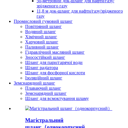
50-метровий док-шланг для нафти/газу/
зрідженого газу
11,8 м док-шланг для нафти/газу/зрідженого
газу
Промисловий гумовий шланг
Повітряний шланг
Водяний шланг
Хімічний шланг
Харчовий шланг
Паливний шланг
Гідравлічний масляний шланг
Зносостійкий шланг
Шланг для пари/гарячої води
Шланг радіатора
Шланг для фосфорної кислоти
Ізоляційний шланг
Земснарядний шланг
Плаваючий шланг
Земснарядний шланг
Шланг для всмоктування шламу
Магістральний
шланг（однокорпусний...