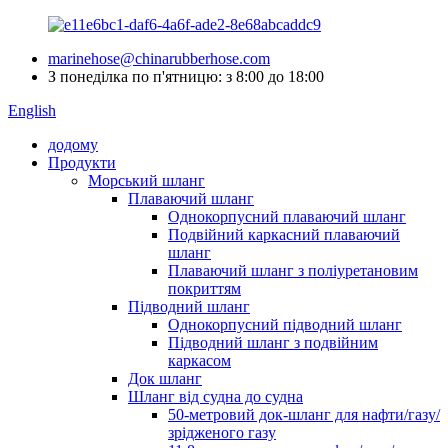
marinehose@chinarubberhose.com
З понеділка по п'ятницю: з 8:00 до 18:00
English
додому
Продукти
Морський шланг
Плаваючий шланг
Однокорпусний плаваючий шланг
Подвійний каркасний плаваючий
шланг
Плаваючий шланг з поліуретановим
покриттям
Підводний шланг
Однокорпусний підводний шланг
Підводний шланг з подвійним
каркасом
Док шланг
Шланг від судна до судна
50-метровий док-шланг для нафти/газу/
зрідженого газу