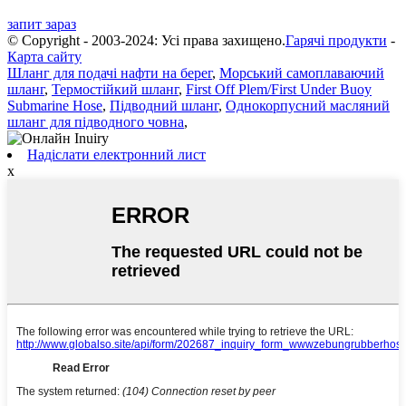
запит зараз
© Copyright - 2003-2024: Усі права захищено.
Гарячі продукти
-
Карта сайту
Шланг для подачі нафти на берег
,
Морський самоплаваючий
шланг
,
Термостійкий шланг
,
First Off Plem/First Under Buoy
Submarine Hose
,
Підводний шланг
,
Однокорпусний масляний
шланг для підводного човна
,
Надіслати електронний лист
x