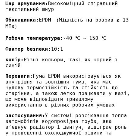
Шар армування:
Високоміцний спіральний
текстильний шнур
Обкладинка:
EPDM （Міцність на розрив ≥ 13
МПа）
Робоча температура:
-40 ℃ ~ 150 ℃
Фактор безпеки:
10:1
колір:
Різні кольори, такі як чорний і
синій
Переваги:
Гума EPDM використовується як
внутрішня та зовнішня гума, яка має
чудову термостійкість та стійкість до
старіння, а також легко працювати у вазі,
що може відповідати тривалому
використанню в різних робочих умовах
застосування:
У системі розсіювання тепла
автомобілів водопровідна труба, яка
з’єднує радіатор і двигун, відіграє роль
у проведенні охолоджуючої рідини та