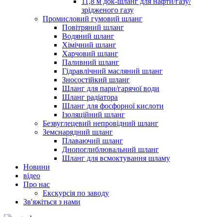
11,8 м док-шланг для нафти/газу/
зрідженого газу
Промисловий гумовий шланг
Повітряний шланг
Водяний шланг
Хімічний шланг
Харчовий шланг
Паливний шланг
Гідравлічний масляний шланг
Зносостійкий шланг
Шланг для пари/гарячої води
Шланг радіатора
Шланг для фосфорної кислоти
Ізоляційний шланг
Безвуглецевий непровідний шланг
Земснарядний шланг
Плаваючий шланг
Днопоглиблювальний шланг
Шланг для всмоктування шламу
Новини
відео
Про нас
Екскурсія по заводу
Зв'яжіться з нами